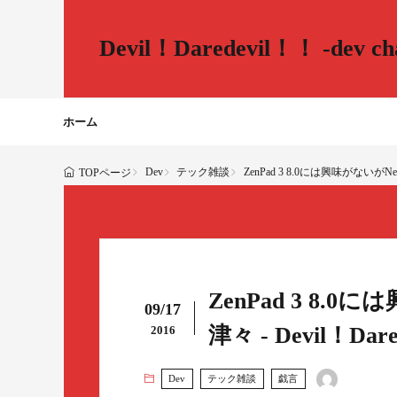
Devil！Daredevil！！ -dev cha
ホーム
Dev
テック雑談
ZenPad 3 8.0には興味がないがNexus(
TOPページ
ZenPad 3 8.0
09/17
津々 - Devil！Dared
2016
Dev
テック雑談
戯言