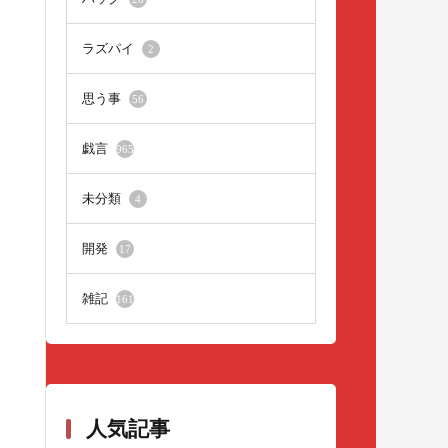
ラズパイ
2
思う事
56
戯言
965
未分類
4
開発
17
雑記
161
人気記事