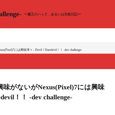
llenge-
〜魔王のハック、あるいは失敗日記〜
Pixel)7には興味津々 - Devil！Daredevil！！ -dev challenge-
には興味がないがNexus(Pixel)7には興味
evil！！ -dev challenge-