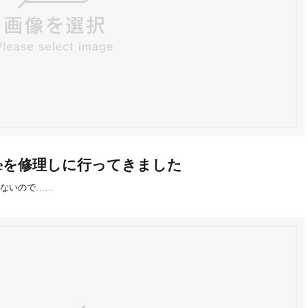
neを修理しに行ってきました
もないので……