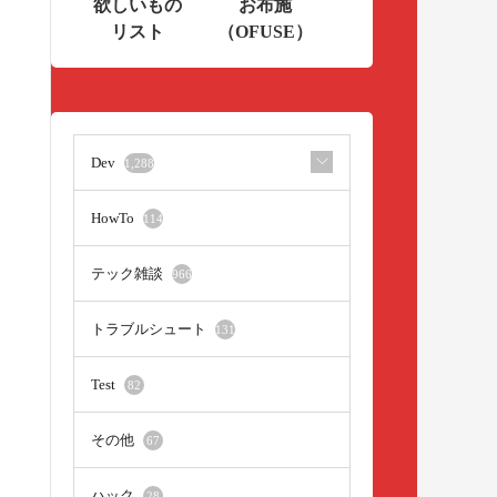
欲しいもの
お布施
リスト
（OFUSE）
Dev
1,288
HowTo
114
テック雑談
966
トラブルシュート
131
Test
82
その他
67
ハック
28