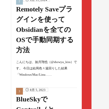
Remotely Saveプラ
グインを使って
Obsidianを全ての
OSで手動同期する
方法
こんにちは、如月翔也（@showya_kiss）で
す。 今日は結局色々遠回りした結果
「Windows/Mac/Linu……
8月 5, 2023
BlueSkyで