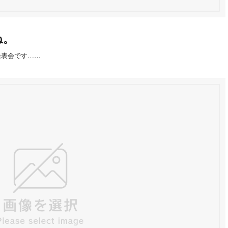
ね。
発表会です……