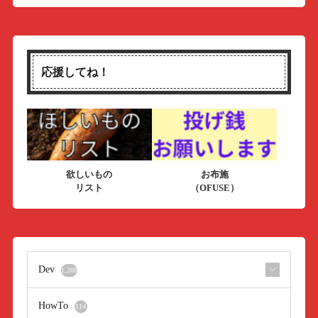
応援してね！
欲しいもの
お布施
リスト
（OFUSE）
Dev
1,288
HowTo
114