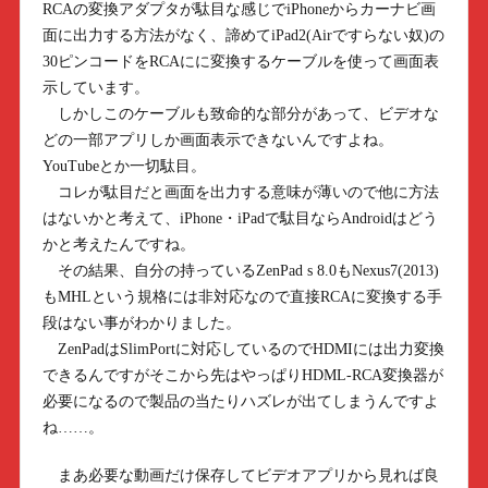
RCAの変換アダプタが駄目な感じでiPhoneからカーナビ画
面に出力する方法がなく、諦めてiPad2(Airですらない奴)の
30ピンコードをRCAにに変換するケーブルを使って画面表
示しています。
しかしこのケーブルも致命的な部分があって、ビデオな
どの一部アプリしか画面表示できないんですよね。
YouTubeとか一切駄目。
コレが駄目だと画面を出力する意味が薄いので他に方法
はないかと考えて、iPhone・iPadで駄目ならAndroidはどう
かと考えたんですね。
その結果、自分の持っているZenPad s 8.0もNexus7(2013)
もMHLという規格には非対応なので直接RCAに変換する手
段はない事がわかりました。
ZenPadはSlimPortに対応しているのでHDMIには出力変換
できるんですがそこから先はやっぱりHDML-RCA変換器が
必要になるので製品の当たりハズレが出てしまうんですよ
ね……。
まあ必要な動画だけ保存してビデオアプリから見れば良