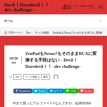
Devil！Daredevil！！ -
〜魔王のハック、あるいは
dev challenge-
失敗日記〜
ホーム
Dev
テック雑談
ZenPadもNexus7もそのままRCAに変換する手段はない
TOPページ
ZenPadもNexus7もそのままRCAに変
10/30
換する手段はない - Devil！
2016
Daredevil！！ -dev challenge-
Dev
テック雑談
戯言
Facebook
Twitter
はてブ
LINE
Pocket
中古で買ったアルファードVなんですが、結局HDMI-