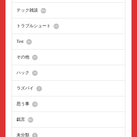
テック雑談
966
トラブルシュート
131
Test
82
その他
67
ハック
28
ラズパイ
2
思う事
56
戯言
965
未分類
4