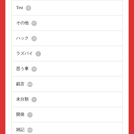
Test
82
その他
67
ハック
28
ラズパイ
2
思う事
56
戯言
965
未分類
4
開発
17
雑記
161