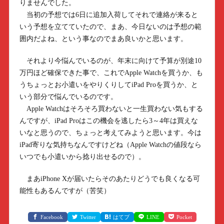
りませんでした。
当初の予想では6日に追加入荷してそれで連絡が来ると
いう予想を立てていたので、まあ、今日ないのは予想の範
囲内だよね、という事なのでまあ良いかと思います。
それより今悩んでいるのが、年末に向けて予算が別途10
万円ほど確保できた事で、これでApple Watchを買うか、も
うちょっとお小遣いをやりくりしてiPad Proを買うか、と
いう部分で悩んでいるのです。
Apple Watchはそろそろ買わないと一生買わない気もする
んですが、iPad Proはこの機会を逃したら3～4年は買えな
いなと思うので、ちょっと考えてみようと思います。今は
iPad寄りな気持ちなんですけどね（Apple Watchの値段なら
いつでも小遣いから捻り出せるので）。
まあiPhone Xが届いたらそのあたりどうでも良くなる可
能性もあるんですが（苦笑）
Facebook
Twitter
はてブ
LINE
Pocket