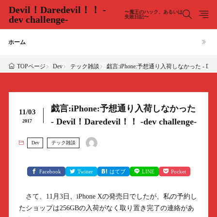
Devil！Daredevil！！ -
〜魔王のハック、あるいは
dev challenge-
失敗日記〜
ホーム
Dev
テック雑談
戯言:iPhone:予想通り入荷しなかった - Devil！Dar
TOPページ
戯言:iPhone:予想通り入荷しなかった
11/03
- Devil！Daredevil！！ -dev challenge-
2017
Dev
テック雑談
Facebook
Twitter
はてブ
LINE
Pocket
さて、11月3日、iPhone Xの発売日でしたが、私の予約し
たショップは256GBの入荷がなく取り置き完了の連絡があ