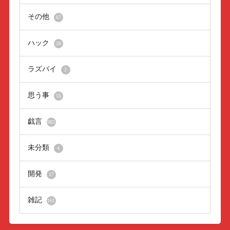
その他
67
ハック
28
ラズパイ
2
思う事
56
戯言
965
未分類
4
開発
17
雑記
161