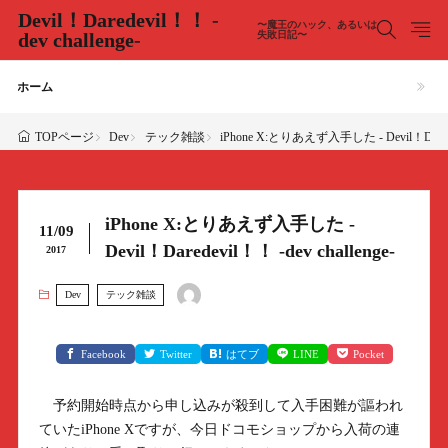
Devil！Daredevil！！ -
〜魔王のハック、あるいは
dev challenge-
失敗日記〜
ホーム
Dev
テック雑談
iPhone X:とりあえず入手した - Devil！Daredevi
TOPページ
iPhone X:とりあえず入手した -
11/09
Devil！Daredevil！！ -dev challenge-
2017
Dev
テック雑談
Facebook
Twitter
はてブ
LINE
Pocket
予約開始時点から申し込みが殺到して入手困難が謳われ
ていたiPhone Xですが、今日ドコモショップから入荷の連