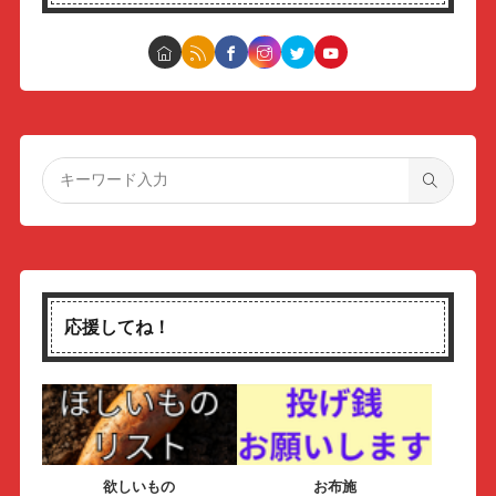
応援してね！
欲しいもの
お布施