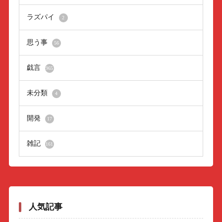
ラズパイ
2
思う事
56
戯言
965
未分類
4
開発
17
雑記
161
人気記事