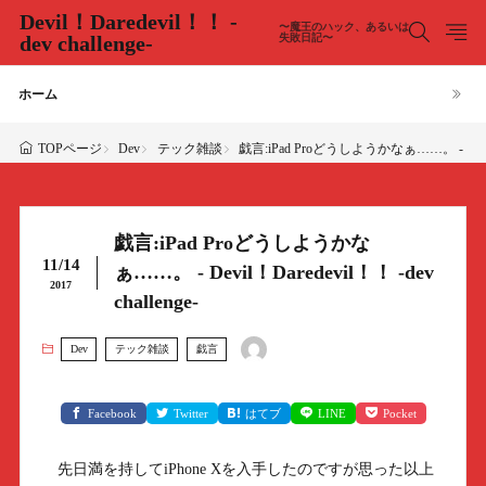
Devil！Daredevil！！ -
〜魔王のハック、あるいは
dev challenge-
失敗日記〜
ホーム
Dev
テック雑談
戯言:iPad Proどうしようかなぁ……。 - Devil！Da
TOPページ
戯言:iPad Proどうしようかな
11/14
ぁ……。 - Devil！Daredevil！！ -dev
2017
challenge-
Dev
テック雑談
戯言
Facebook
Twitter
はてブ
LINE
Pocket
先日満を持してiPhone Xを入手したのですが思った以上