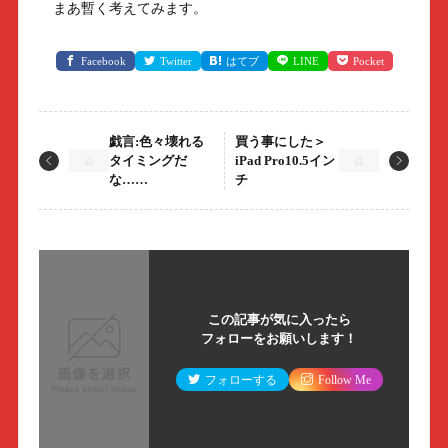
まあ暫く考えてみます。
Facebook
Twitter
はてブ
LINE
Pocket
戯言:色々壊れる
買う事にした＞
タイミングだ
iPad Pro10.5イン
な……
チ
この記事が気に入ったら
フォローをお願いします！
フォローする
Follow Me