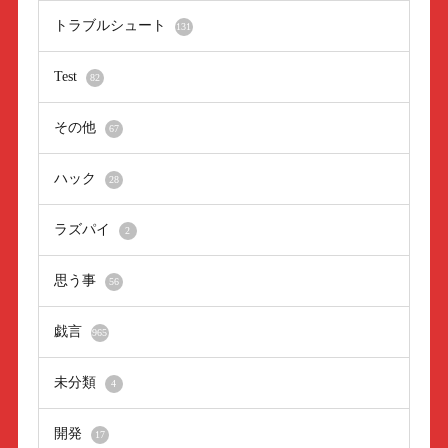
トラブルシュート
131
Test
82
その他
67
ハック
28
ラズパイ
2
思う事
56
戯言
965
未分類
4
開発
17