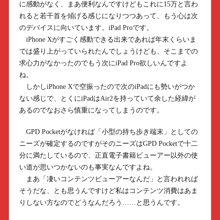
に感動がなく、まあ便利なんですけどもこれに15万と言わ
れると若干首を傾げる感じになりつつあって、もう心は次
のデバイスに向いています。iPad Proです。
iPhone Xがすごく感動できる出来であれば年末くらいま
では盛り上がっていられたんでしょうけども、そこまでの
求心力がなかったのでもう次にiPad Pro欲しいんですよ
ね。
しかしiPhone Xで空振ったので次のiPadにも勢いがつか
ない感じで、とくにiPadはAir2を持っていて余した経緯が
あるのでなおさら慎重になってしまうのです。
GPD Pocketがなければ「小型の持ち歩き端末」としての
ニーズが確定するのですがそのニーズはGPD Pocketで十二
分に満たしているので、正直電子書籍ビューアー以外の使
い道が思いつかないのも事実なんですよね。
まあ「凄いコンテンツビューアーなんだ」と言われれば
そうだな、とも思うんですけど私はコンテンツ消費はあま
りしない方なのでどうなんだろう……と思うんです。