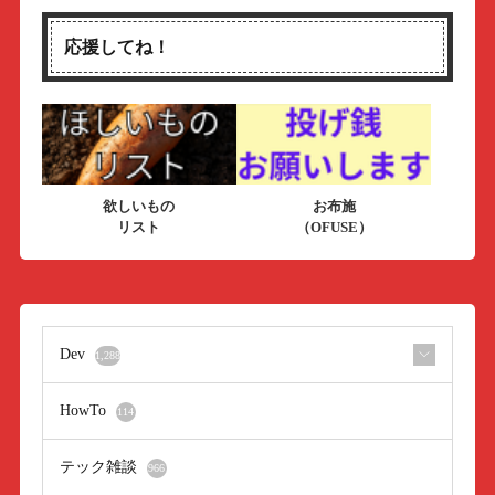
応援してね！
欲しいもの
お布施
リスト
（OFUSE）
Dev
1,288
HowTo
114
テック雑談
966