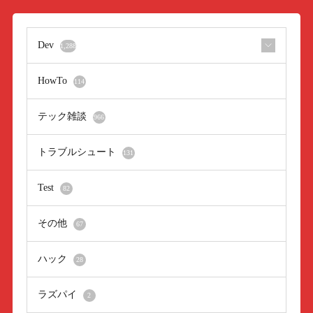
Dev
1,288
HowTo
114
テック雑談
966
トラブルシュート
131
Test
82
その他
67
ハック
28
ラズパイ
2