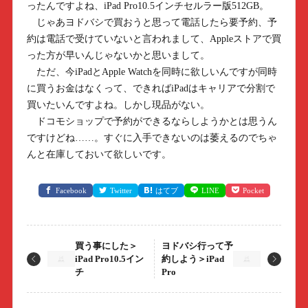
ったんですよね、iPad Pro10.5インチセルラー版512GB。
じゃあヨドバシで買おうと思って電話したら要予約、予
約は電話で受けていないと言われまして、Appleストアで買
った方が早いんじゃないかと思いまして。
ただ、今iPadとApple Watchを同時に欲しいんですが同時
に買うお金はなくって、できればiPadはキャリアで分割で
買いたいんですよね。しかし現品がない。
ドコモショップで予約ができるならしようかとは思うん
ですけどね……。すぐに入手できないのは萎えるのでちゃ
んと在庫しておいて欲しいです。
Facebook
Twitter
はてブ
LINE
Pocket
買う事にした＞
ヨドバシ行って予
iPad Pro10.5イン
約しよう＞iPad
チ
Pro