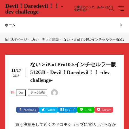
Devil！Daredevil！！ -
〜魔王のハック、あるいは
dev challenge-
失敗日記〜
ホーム
Dev
テック雑談
ない＞iPad Pro10.5インチセルラー版512GB - Dev
TOPページ
ない＞iPad Pro10.5インチセルラー版
11/17
512GB - Devil！Daredevil！！ -dev
2017
challenge-
Dev
テック雑談
Facebook
Twitter
はてブ
LINE
Pocket
買う決意をして近くのドコモショップに電話したらなか