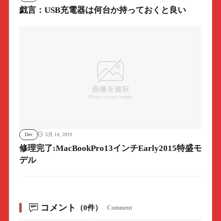
戯言：USB充電器は何台か持っておくと良い
Dev
5月 14, 2019
修理完了:MacBookPro13インチEarly2015特盛モ
デル
コメント
（0件）
Comment