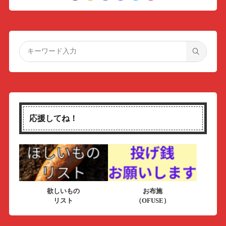
応援してね！
欲しいもの
お布施
リスト
（OFUSE）