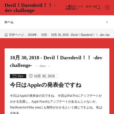
Devil！Daredevil！！ -
〜魔王のハック、あるいは
dev challenge-
失敗日記〜
ホーム
2018年
10月
10月 30, 2018 - Devil！Daredevil！！ -dev challen
TOPページ
10月 30, 2018 - Devil！Daredevil！！ -dev
challenge-
date
Dev
10月 30, 2018
今日はAppleの発表会ですね
今日はAppleの発表会の日ですね。 今回はiPad Proにアップデートが
かかる見通し、Apple Pencilもアップデートがあるんじゃないか、
MacBookAirやMac miniにも期待がかかるという感じですよね。 私は
去年末……