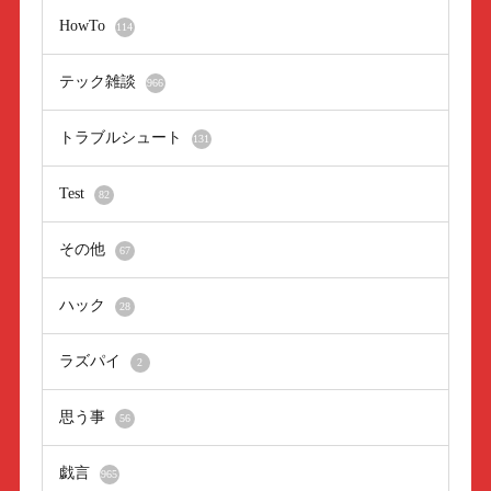
HowTo
114
テック雑談
966
トラブルシュート
131
Test
82
その他
67
ハック
28
ラズパイ
2
思う事
56
戯言
965