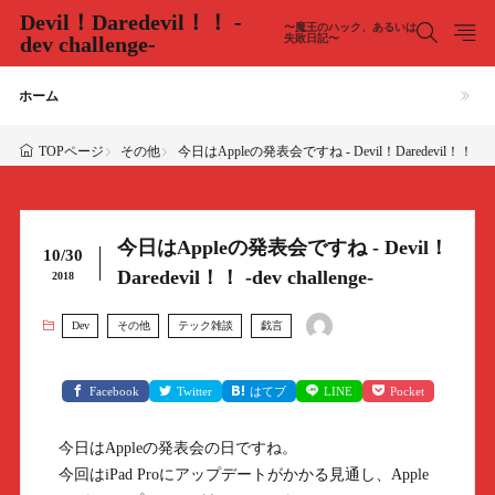
Devil！Daredevil！！ -
〜魔王のハック、あるいは
dev challenge-
失敗日記〜
ホーム
その他
今日はAppleの発表会ですね - Devil！Daredevil！！ -dev c
TOPページ
今日はAppleの発表会ですね - Devil！
10/30
Daredevil！！ -dev challenge-
2018
Dev
その他
テック雑談
戯言
Facebook
Twitter
はてブ
LINE
Pocket
今日はAppleの発表会の日ですね。
今回はiPad Proにアップデートがかかる見通し、Apple