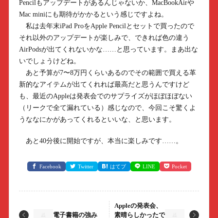
Pencilもアップデートがあるんじゃないか、MacBookAirや
Mac miniにも期待がかかるという感じですよね。
私は去年末iPad ProをApple Pencilとセットで買ったので
それ以外のアップデートが楽しみで、できれば色の違う
AirPodsが出てくれないかな……と思っています。まあ出な
いでしょうけどね。
あと予算が7〜8万円くらいあるのでその範囲で買える革
新的なアイテムが出てくれれば最高だと思うんですけど
も、最近のAppleは発表会でのサプライズがほぼほぼない
（リークで全て漏れている）感じなので、今回こそ驚くよ
うななにかがあってくれるといいな、と思います。
あと40分後に開始ですが、本当に楽しみです……。
Facebook
Twitter
はてブ
LINE
Pocket
Appleの発表会、
電子書籍の強み
素晴らしかったで