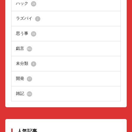
ハック
28
ラズパイ
2
思う事
56
戯言
965
未分類
4
開発
17
雑記
161
人気記事