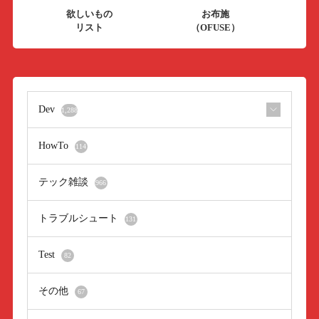
欲しいもの
お布施
リスト
（OFUSE）
Dev
1,288
HowTo
114
テック雑談
966
トラブルシュート
131
Test
82
その他
67