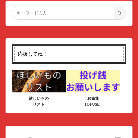
応援してね！
欲しいもの
お布施
リスト
（OFUSE）