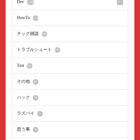
Dev
1,288
HowTo
114
テック雑談
966
トラブルシュート
131
Test
82
その他
67
ハック
28
ラズパイ
2
思う事
56