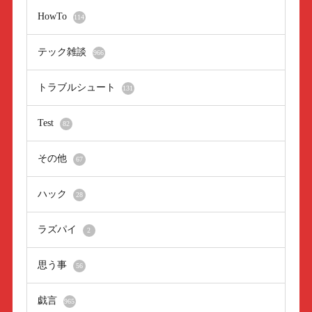
HowTo
114
テック雑談
966
トラブルシュート
131
Test
82
その他
67
ハック
28
ラズパイ
2
思う事
56
戯言
965