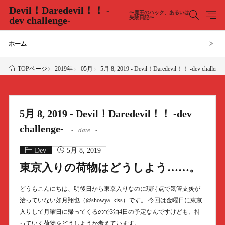
Devil！Daredevil！！ -
〜魔王のハック、あるいは
dev challenge-
失敗日記〜
ホーム
2019年
05月
5月 8, 2019 - Devil！Daredevil！！ -dev challenge
TOPページ
5月 8, 2019 - Devil！Daredevil！！ -dev
challenge-
date
Dev
5月 8, 2019
東京入りの荷物はどうしよう……。
どうもこんにちは、明後日から東京入りなのに現時点で気管支炎が
治っていない如月翔也（@showya_kiss）です。 今回は金曜日に東京
入りして月曜日に帰ってくるので3泊4日の予定なんですけども、持
っていく荷物をどうしようか考えています。……