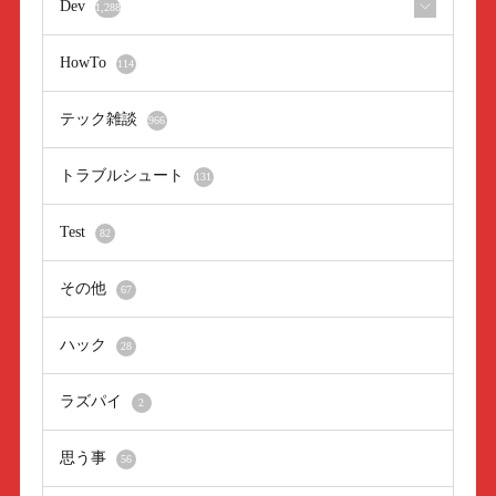
Dev
1,288
HowTo
114
テック雑談
966
トラブルシュート
131
Test
82
その他
67
ハック
28
ラズパイ
2
思う事
56