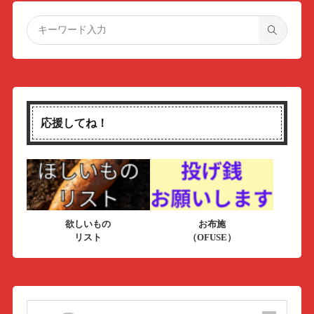
応援してね！
欲しいもの
お布施
リスト
（OFUSE）