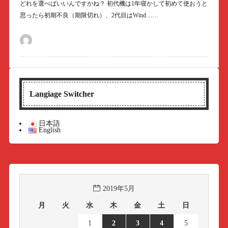
どれを選べばいいんですかね？ 初代機は1年寝かして初めて使おうと
思ったら初期不良（期限切れ）、2代目はWind……
Langiage Switcher
日本語
English
2019年5月
月
火
水
木
金
土
日
1
2
3
4
5