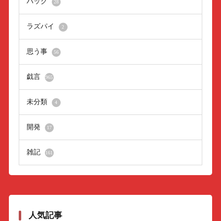
ハック
28
ラズパイ
2
思う事
56
戯言
965
未分類
4
開発
17
雑記
161
人気記事