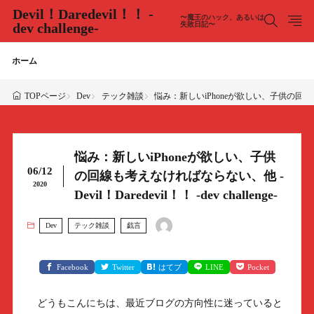
Devil！Daredevil！！ -
〜魔王のハック、あるいは
dev challenge-
失敗日記〜
ホーム
Dev
テック雑談
悩み：新しいiPhoneが欲しい、子供の回線も考えなけれ
TOPページ
悩み：新しいiPhoneが欲しい、子供
06/12
の回線も考えなければならない、他 -
2020
Devil！Daredevil！！ -dev challenge-
Dev
テック雑談
戯言
Facebook
Twitter
はてブ
LINE
Pocket
どうもこんにちは、最近ブログの方向性に迷っていると