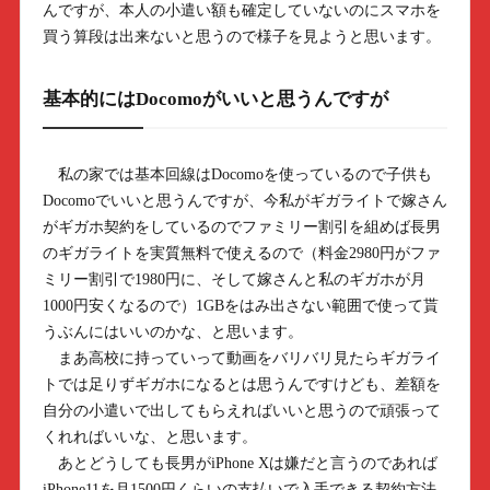
んですが、本人の小遣い額も確定していないのにスマホを
買う算段は出来ないと思うので様子を見ようと思います。
基本的にはDocomoがいいと思うんですが
私の家では基本回線はDocomoを使っているので子供も
Docomoでいいと思うんですが、今私がギガライトで嫁さん
がギガホ契約をしているのでファミリー割引を組めば長男
のギガライトを実質無料で使えるので（料金2980円がファ
ミリー割引で1980円に、そして嫁さんと私のギガホが月
1000円安くなるので）1GBをはみ出さない範囲で使って貰
うぶんにはいいのかな、と思います。
まあ高校に持っていって動画をバリバリ見たらギガライ
トでは足りずギガホになるとは思うんですけども、差額を
自分の小遣いで出してもらえればいいと思うので頑張って
くれればいいな、と思います。
あとどうしても長男がiPhone Xは嫌だと言うのであれば
iPhone11を月1500円くらいの支払いで入手できる契約方法