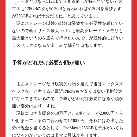
（データだけなら512GBで収まる量しか持っていない）ス
マホも128GBの次が512GBと言われれば512GBを選びます
が256GBあれば十分だよね、と思っています。
逆にストレージ以外の部分は妥協する必要性を感じてい
ないので画面サイズ最大・CPUも最高グレード・メモリも
最大量というのを選んで行きたいんですが最終的にどうい
うスペックになるか楽しみな部分ではあります。
予算がどれだけ必要か頭が痛い
まあストレージだけ現実的な物を選んで後はマックスス
ペックを、と考えると最近iPhoneもお安くはない価格設定
になってきているので、予算がどれだけ必要になるか頭が
痛い部分はありますね。
現状コロナ支援金の10万円と、dポイントが23000円くら
い貯まっているので合わせて123000円、それにはみ出した
分は現金を当てるとして、ProMaxの256GBモデルがいくら
になるのかというのは非常に興味があります。