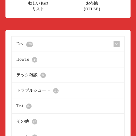
欲しいもの
お布施
リスト
（OFUSE）
Dev
1,288
HowTo
114
テック雑談
966
トラブルシュート
131
Test
82
その他
67