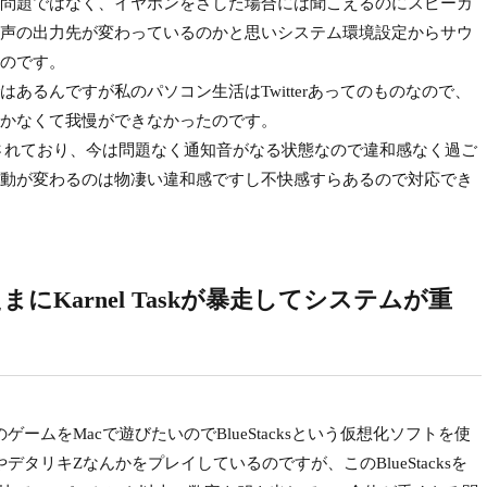
問題ではなく、イヤホンをさした場合には聞こえるのにスピーカ
声の出力先が変わっているのかと思いシステム環境設定からサウ
のです。
るんですが私のパソコン生活はTwitterあってのものなので、
かなくて我慢ができなかったのです。
されており、今は問題なく通知音がなる状態なので違和感なく過ご
動が変わるのは物凄い違和感ですし不快感すらあるので対応でき
とたまにKarnel Taskが暴走してシステムが重
ゲームをMacで遊びたいのでBlueStacksという仮想化ソフトを使
やデタリキZなんかをプレイしているのですが、このBlueStacksを