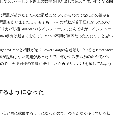
てCPU比で500パーセント以上の数字を叩き出してMac全体が重くなる問
がそんな問題が起きだしたのは最近になってからなのでなにかの組み合
の問題もありましたしそもそもFinderの挙動が若干怪しかったので
カバリ後BlueStacksをインストールしたんですが、インストー
Taskの暴走は起きておらず、Macの不調が原因だったんだな、と思い
et for Macと相性が悪くPower Gadgetを起動しているとBlueStacks
ks自体が起動しない問題があったので、何かシステム系の命令でバッ
ので、今後同様の問題が発生したら再度リカバリを試してみよう
するようになった
S全体が安定的に稼働するようになったので、今問題なく使えている状