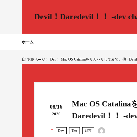
Devil！Daredevil！！ -dev cha
ホーム
Dev
Mac OS Catalinaをリカバリしてみて、他 - Devil！Dar
TOPページ
Mac OS Catal
08/16
Daredevil！！ -dev 
2020
Dev
Test
戯言