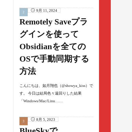
9月 11, 2024
Remotely Saveプラ
グインを使って
Obsidianを全ての
OSで手動同期する
方法
こんにちは、如月翔也（@showya_kiss）で
す。 今日は結局色々遠回りした結果
「Windows/Mac/Linu……
8月 5, 2023
BlueSkyで