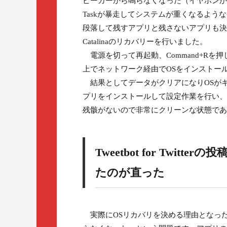
ピーカーから鳴らなくなった（イヤホンからは聞こ
Taskが暴走してシステムが重くなるよ
段落して残すアプリと残さないアプリも決ま
Catalinaのリカバリーを行いました。
電源を切って再起動、Command+Rを
上でネットワーク経由でOSをインストー
結果としてデータがクリアになりOSが
プリをインストールして設定作業を行い、
残骸がないので非常にクリーンな状態であ
Tweetbot for Tw
たのが直った
実際にOSリカバリを決める理由となった一番の理