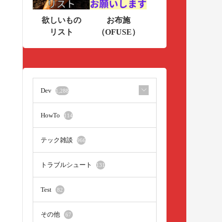
欲しいもの
お布施
リスト
（OFUSE）
Dev
1,288
HowTo
114
テック雑談
966
トラブルシュート
131
Test
82
その他
67