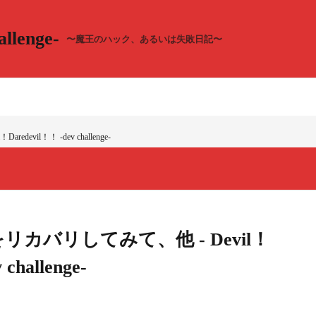
llenge-
〜魔王のハック、あるいは失敗日記〜
edevil！！ -dev challenge-
inaをリカバリしてみて、他 - Devil！
challenge-