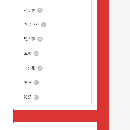
ハック
28
ラズパイ
2
思う事
56
戯言
965
未分類
4
開発
17
雑記
161