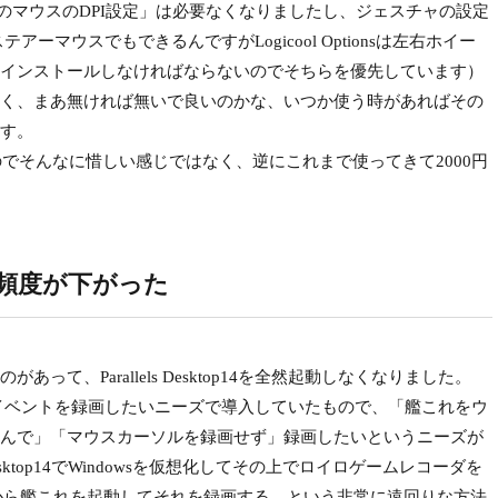
2つ目のマウスのDPI設定」は必要なくなりましたし、ジェスチャの設定
で（ステアーマウスでもできるんですがLogicool Optionsは左右ホイー
インストールしなければならないのでそちらを優先しています）
く、まあ無ければ無いで良いのかな、いつか使う時があればその
す。
でそんなに惜しい感じではなく、逆にこれまで使ってきて2000円
4の起動頻度が下がった
て、Parallels Desktop14を全然起動しなくなりました。
4は艦これのイベントを録画したいニーズで導入していたもので、「艦これをウ
んで」「マウスカーソルを録画せず」録画したいというニーズが
 Desktop14でWindowsを仮想化してその上でロイロゲームレコーダを
omeから艦これを起動してそれを録画する、という非常に遠回りな方法