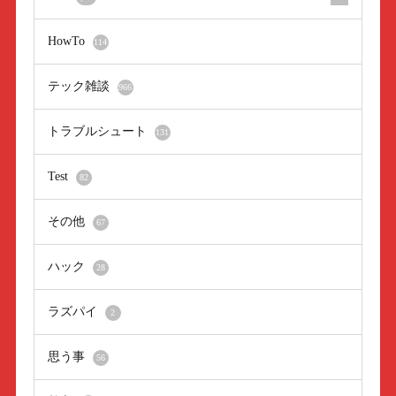
HowTo
114
テック雑談
966
トラブルシュート
131
Test
82
その他
67
ハック
28
ラズパイ
2
思う事
56