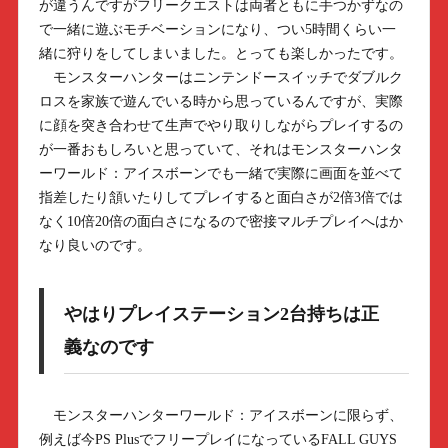
が違うんですがフリークエストは両者ともに手つかずなの
で一緒に遊ぶモチベーションになり、つい5時間くらい一
緒に狩りをしてしまいました。とっても楽しかったです。
モンスターハンターはニンテンドースイッチでダブルク
ロスを家族で遊んでいる時から思っているんですが、実際
に顔を突き合わせて生声でやり取りしながらプレイするの
が一番おもしろいと思っていて、それはモンスターハンタ
ーワールド：アイスボーンでも一緒で実際に画面を並べて
指差したり頷いたりしてプレイすると面白さが2倍3倍では
なく10倍20倍の面白さになるので密接マルチプレイへはか
なり良いのです。
やはりプレイステーション2台持ちは正
義なのです
モンスターハンターワールド：アイスボーンに限らず、
例えば今PS PlusでフリープレイになっているFALL GUYS