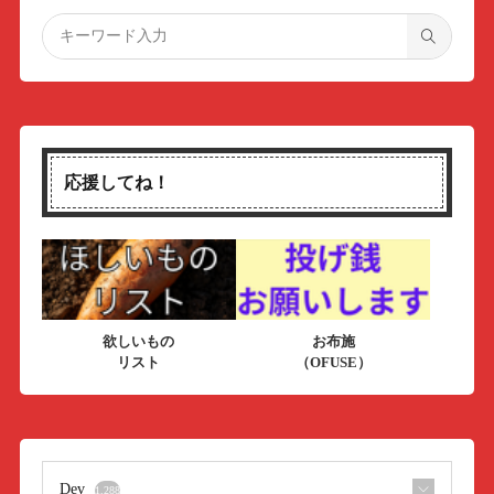
応援してね！
欲しいもの
お布施
リスト
（OFUSE）
Dev
1,288