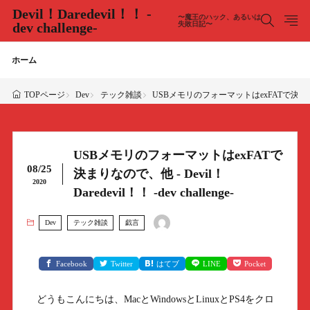
Devil！Daredevil！！ -
〜魔王のハック、あるいは
dev challenge-
失敗日記〜
ホーム
Dev
テック雑談
USBメモリのフォーマットはexFATで決まりなので、他 
TOPページ
USBメモリのフォーマットはexFATで
08/25
決まりなので、他 - Devil！
2020
Daredevil！！ -dev challenge-
Dev
テック雑談
戯言
Facebook
Twitter
はてブ
LINE
Pocket
どうもこんにちは、MacとWindowsとLinuxとPS4をクロ