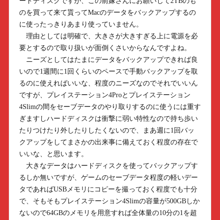
ードディスクですが、この前嫁さんにお願いして2TBのも
のを買って来て貰ってMacのデータをバックアップするの
に使ったっきりあまり使っていません。
理由としては明確で、大きさが大きすぎる上に電源を必
要とするので取り扱いが面倒くさいからなんですよね。
ニーズとしてはたまにデータをバックアップできれば良
いので1週間に1回くらいのペースで手動バックアップを取
るのに使えればいいな、程度のニーズなのでそれでいいん
ですが、プレイステーション4Proとプレイステーション
4Slimの間をセーブデータのやり取りするのに使うには重す
ぎますしハードディスクは衝撃に弱い特性なので持ち歩い
たりつけたり外したりしたくないので、まあ週に1回バッ
クアップをしてまさかの出来事に備えておく程度の存在で
いいな、と思います。
大きなデータはハードディスクを使ってバックアップす
るしか無いですが、ゲームのセーブデータ程度の軽いデー
タであればUSBメモリにコピーを撮っておく程度でも十分
で、そもそもプレイステーション4Slimの容量が500GBしか
ないので64GBのメモリを用意すれば全体量の10分の1を超