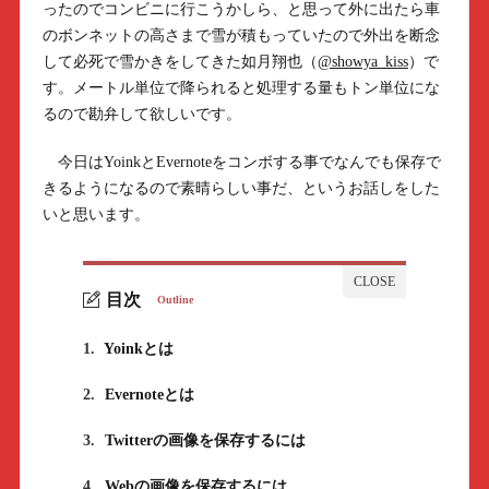
ったのでコンビニに行こうかしら、と思って外に出たら車
のボンネットの高さまで雪が積もっていたので外出を断念
して必死で雪かきをしてきた如月翔也（
@showya_kiss
）で
す。メートル単位で降られると処理する量もトン単位にな
るので勘弁して欲しいです。
今日はYoinkとEvernoteをコンボする事でなんでも保存で
きるようになるので素晴らしい事だ、というお話しをした
いと思います。
目次
Outline
1.
Yoinkとは
2.
Evernoteとは
3.
Twitterの画像を保存するには
4.
Webの画像を保存するには