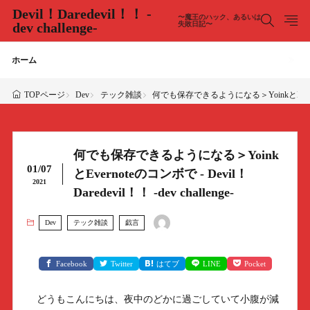
Devil！Daredevil！！ -
〜魔王のハック、あるいは
dev challenge-
失敗日記〜
ホーム
Dev
テック雑談
何でも保存できるようになる＞YoinkとEvernoteのコン
TOPページ
何でも保存できるようになる＞Yoink
01/07
とEvernoteのコンボで - Devil！
2021
Daredevil！！ -dev challenge-
Dev
テック雑談
戯言
Facebook
Twitter
はてブ
LINE
Pocket
どうもこんにちは、夜中のどかに過ごしていて小腹が減