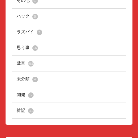
その他
67
ハック
28
ラズパイ
2
思う事
56
戯言
965
未分類
4
開発
17
雑記
161