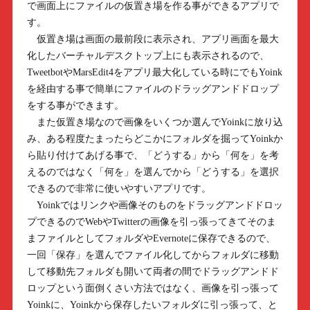
で画面上にファイルの仮置き場を作る事ができるアプリで
す。
仮置き場は画面の最前段に表示され、アプリ画面を最大
化したバーチャルデスクトップ上にも表示されるので、
TweetbotやMarsEdit4をアプリ最大化している時にでもYoink
を経由する事で簡単にファイルのドラッグアンドドロップ
をする事ができます。
また仮置き場なので画像をいくつか選んでYoinkに放り込
み、ある程度たまったらどこかにフォルダを掘ってYoinkか
ら貼り付けてあげる事で、「どうする」から「何を」を考
えるのではなく「何を」を選んでから「どうする」を選択
できるので非常に使いやすいアプリです。
Yoinkではリンクや画像そのものをドラッグアンドドロッ
プできるのでWebやTwitterの画像を引っ張ってきてそのま
まファイルとしてフォルダやEvernoteに保存できるので、
一回「保存」を選んでファイル化してからフォルダに移動
して移動先フォルダも開いて両者の間でドラッグアンドド
ロップという面倒くさい方法ではなく、画像を引っ張って
Yoinkに、Yoinkから保存したいフォルダに引っ張って、と