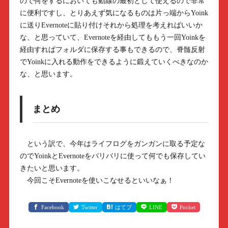
ので何をするにおいても動線の最初として使えるので非常
に便利ですし、とりあえず気になるものは片っ端からYoink
に送りEvernoteに貼り付けそれから処理を考えればいいか
な、と思っていて、Evernoteを経由してももう一回Yoinkを
経由すればフォルダに保存する事もできるので、脊髄反射
でYoinkに入れる動作をできるように鍛えていくべきなのか
な、と思います。
まとめ
という訳で、今年はライフログをガンガンに取る予定な
のでYoinkとEvernoteをバリバリに使って何でも保存してい
きたいと思います。
今回こそEvernoteを使いこなせるといいなぁ！
Facebook
Twitter
はてブ
LINE
Pocket