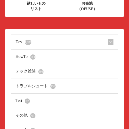
欲しいもの
お布施
リスト
（OFUSE）
Dev
1,288
HowTo
114
テック雑談
966
トラブルシュート
131
Test
82
その他
67