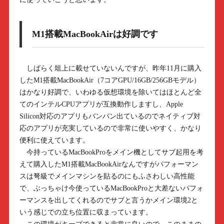
M1搭載MacBookAirは好調です
しばらく俎上に載せていないんですが、昨年11月に購入
したM1搭載MacBookAir（7コアGPU/16GB/256GBモデル）
はかなり好調で、いわゆる仮想環境を除いてはほとんど全
てのインテルCPUアプリが互換動作しますし、Apple
Silicon対応のアプリもバンバン出ているのでネイティブ対
応のアプリが充実しているので非常に使いやすく、かなり
便利に使えています。
今持っているMacBookProをメイン機としてサブ起用を考
えて購入したM1搭載MacBookAirなんですがパフォーマン
スは弩級でメインマシンを貼るのにもふさわしい高性能
で、ぶっちゃけ今使っているMacBookProと大差ないパフォ
ーマンスを出してくれるのでサブと言うかメイン環境2と
いう感じでの立ち位置に収まっています。