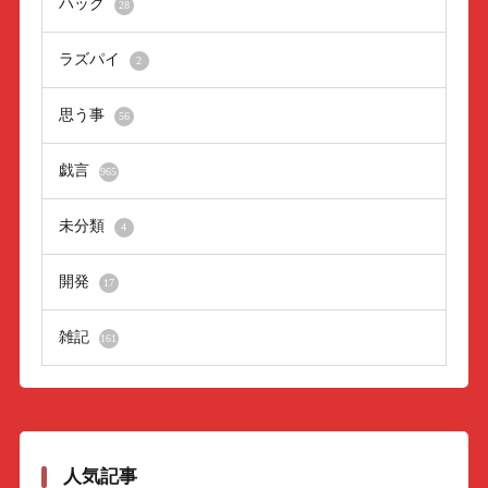
ハック
28
ラズパイ
2
思う事
56
戯言
965
未分類
4
開発
17
雑記
161
人気記事