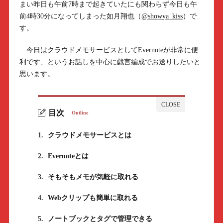
まい昨日も午前7時まで起きていたにも関わらず今日も午
前4時30分になってしまった如月翔也（
@showya_kiss
）で
す。
今日はクラウドメモサービスとしてEvernoteが非常に便
利です、というお話しを中心に戯言編成でお送りしたいと
思います。
目次
Outline
1.
クラウドメモサービスとは
2.
Evernoteとは
3.
そもそもメモが気軽に取れる
4.
Webクリップも簡単に取れる
5.
ノートブックとタグで管理できる