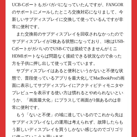
UCB-Cポートもガバガバになっていたんですが、FANGOR
のサポートにメールしたところ交換対応になりまして、今
新しいサブディスプレイに交換して使っているんですが非
常に便利です。
また交換前のサブディスプレイを回収されなかったので
サブディスプレイが2枚ある状態になっており、1枚はUSB-
CポートがガバいのでUSB-Cでは接続できませんがミニ
HDMIポートならば問題なく接続できる状況なので余った
方を子供に押し出して使って貰っています。
サブディスプレイはあると便利というかないと不便な状
態で、普段使っているアプリを最大化してMacBookProの画
面に表示してサブディスプレイにアクティビティモニタや
プレビューを表示する使い方は慣れるとやめられないとい
うか、「画面最大化」にプラスして画面が1個あるのは非
常に便利です。
もう「ないと不便」の域に達しているのでこれから先は
サブディスプレイなしの運用は考えられず、故障したらも
う新しいディスプレイを買うしかない感じなのでゴリゴリ
に使っていこうと思います。