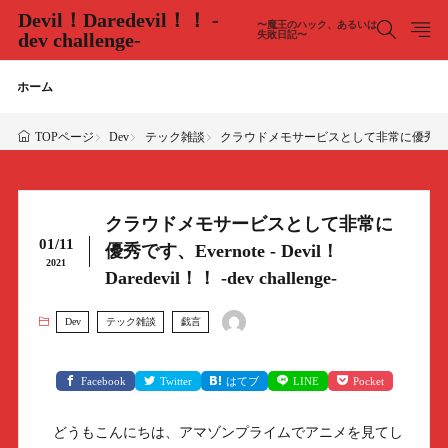
Devil！Daredevil！！ -
〜魔王のハック、あるいは
dev challenge-
失敗日記〜
ホーム
Dev
テック雑談
クラウドメモサービスとして非常に優秀です、Evernote 
TOPページ
クラウドメモサービスとして非常に
01/11
優秀です、Evernote - Devil！
2021
Daredevil！！ -dev challenge-
Dev
テック雑談
戯言
Facebook
Twitter
はてブ
LINE
Pocket
どうもこんにちは、アマゾンプライムでアニメを見てし