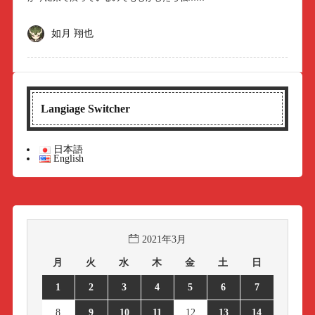
如月 翔也
Langiage Switcher
日本語
English
2021年3月
月
火
水
木
金
土
日
1
2
3
4
5
6
7
8
9
10
11
12
13
14