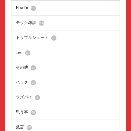
HowTo
114
テック雑談
966
トラブルシュート
131
Test
82
その他
67
ハック
28
ラズパイ
2
思う事
56
戯言
965