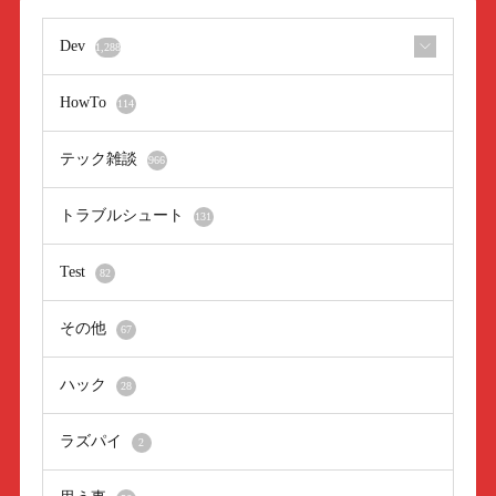
Dev
1,288
HowTo
114
テック雑談
966
トラブルシュート
131
Test
82
その他
67
ハック
28
ラズパイ
2