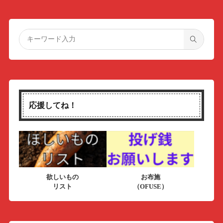
応援してね！
欲しいもの
お布施
リスト
（OFUSE）