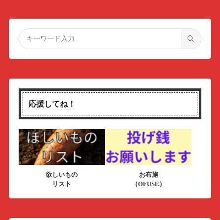
応援してね！
欲しいもの
お布施
リスト
（OFUSE）