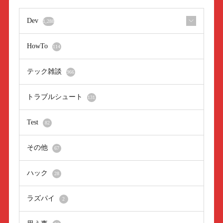
Dev
1,288
HowTo
114
テック雑談
966
トラブルシュート
131
Test
82
その他
67
ハック
28
ラズパイ
2