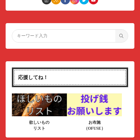
応援してね！
欲しいもの
お布施
リスト
（OFUSE）