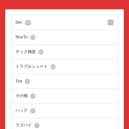
Dev
1,288
HowTo
114
テック雑談
966
トラブルシュート
131
Test
82
その他
67
ハック
28
ラズパイ
2