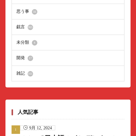
思う事
56
戯言
965
未分類
4
開発
17
雑記
161
人気記事
9月 12, 2024