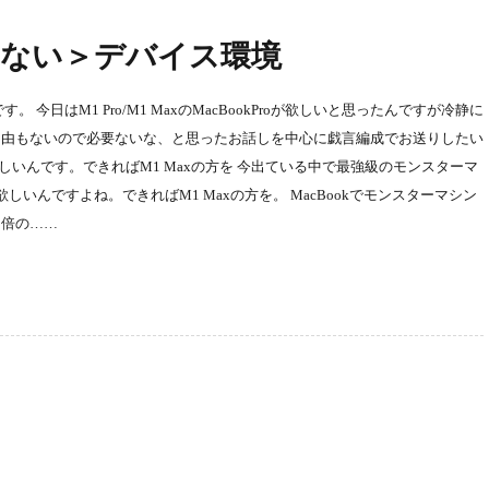
いない＞デバイス環境
す。 今日はM1 Pro/M1 MaxのMacBookProが欲しいと思ったんですが冷静に
自由もないので必要ないな、と思ったお話しを中心に戯言編成でお送りしたい
kProが欲しいんです。できればM1 Maxの方を 今出ている中で最強級のモンスターマ
Proが欲しいんですよね。できればM1 Maxの方を。 MacBookでモンスターマシン
3倍の……