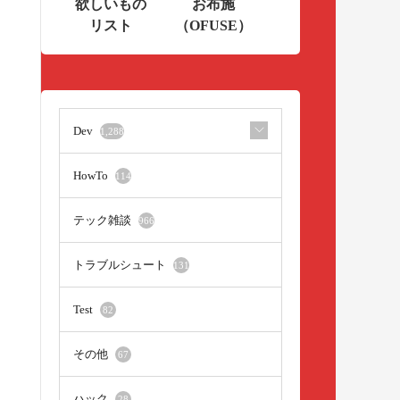
欲しいもの
お布施
リスト
（OFUSE）
Dev
1,288
HowTo
114
テック雑談
966
トラブルシュート
131
Test
82
その他
67
ハック
28