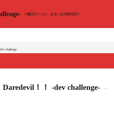
llenge-
〜魔王のハック、あるいは失敗日記〜
ev challenge-
l！Daredevil！！ -dev challenge-