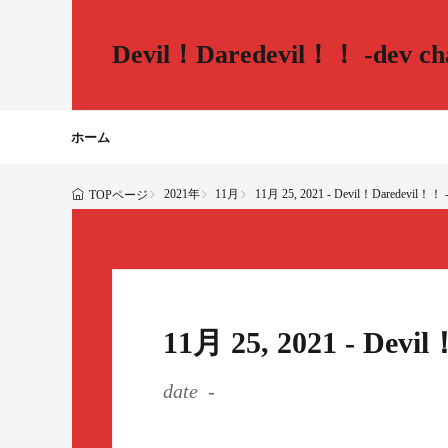
Devil！Daredevil！！ -dev cha
ホーム
2021年
11月
11月 25, 2021 - Devil！Daredevil！！ -d
TOPページ
11月 25, 2021 - Devi
date