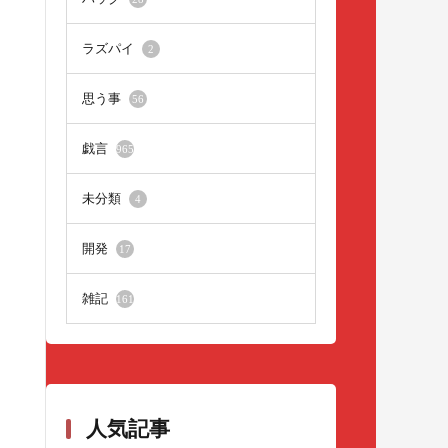
ラズパイ
2
思う事
56
戯言
965
未分類
4
開発
17
雑記
161
人気記事