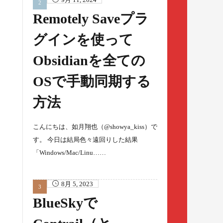
Remotely Saveプラ
グインを使って
Obsidianを全ての
OSで手動同期する
方法
こんにちは、如月翔也（@showya_kiss）で
す。 今日は結局色々遠回りした結果
「Windows/Mac/Linu……
8月 5, 2023
BlueSkyで