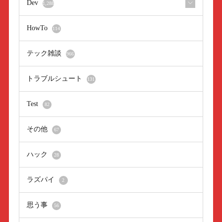
Dev
1,288
HowTo
114
テック雑談
966
トラブルシュート
131
Test
82
その他
67
ハック
28
ラズパイ
2
思う事
56