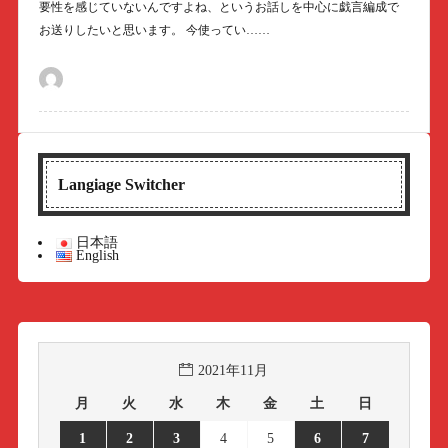
要性を感じていないんですよね、というお話しを中心に戯言編成で
お送りしたいと思います。 今使ってい……
Langiage Switcher
日本語
English
2021年11月
月
火
水
木
金
土
日
1
2
3
4
5
6
7