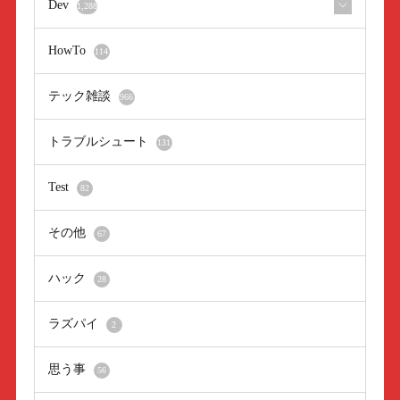
Dev
1,288
HowTo
114
テック雑談
966
トラブルシュート
131
Test
82
その他
67
ハック
28
ラズパイ
2
思う事
56