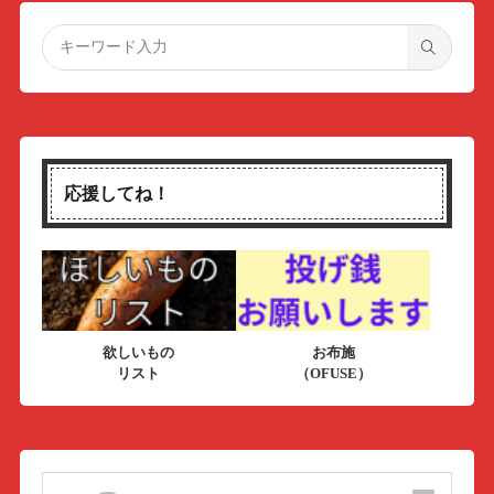
応援してね！
欲しいもの
お布施
リスト
（OFUSE）