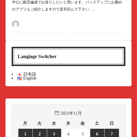
中心に戯言編成でお送りしたいと思います。バックアップにお薦め
のアプリもご紹介しますので是非読んで下さい……
Langiage Switcher
日本語
English
2021年11月
月
火
水
木
金
土
日
1
2
3
4
5
6
7