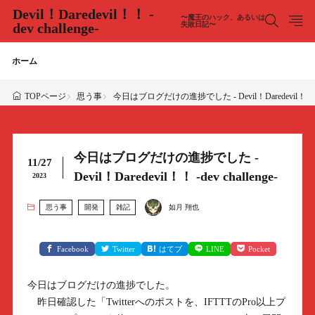
Devil！Daredevil！！ -
〜魔王のハック、あるいは
dev challenge-
失敗日記〜
ホーム
思う事
今日はブログだけの進捗でした - Devil！Daredevil！！ -dev
TOPページ
今日はブログだけの進捗でした -
11/27
Devil！Daredevil！！ -dev challenge-
2023
思う事
開発
雑記
如月 翔也
Facebook
Twitter
はてブ
LINE
Pocket
今日はブログだけの進捗でした。
昨日確認した「Twitterへのポストを、IFTTTのPro以上プ