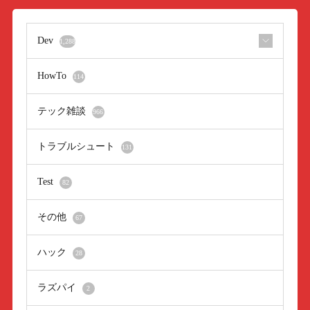
Dev
1,288
HowTo
114
テック雑談
966
トラブルシュート
131
Test
82
その他
67
ハック
28
ラズパイ
2