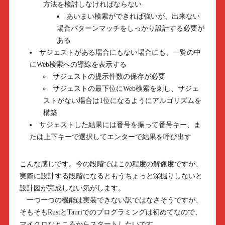
方法を検討しなければならない
あいまい検索ができれば強いが、出来ない
場合パターンマッチをしっかり設計する必要が
ある
サジェストがある場合にもない場合にも、一覧の中
にWeb検索への導線を表示する
サジェストの提示件数の保存が必要
サジェストの最下位にWeb検索を刺し、サジェ
ストがない場合は1位になるようにアルゴリズムを
構築
サジェストした結果には番号を振って番号キー、ま
たは上下キーで選択してエンターで結果を呼び出す
こんな感じです。今の段階ではこの程度の解像度ですが、
実際に設計する段階になるともうちょっと深掘りしないと
設計図が完成しない気がします。
一つ一つの機能は実装できない訳ではなさそうですが、
そもそもRustとTauriでのプログラミングは初めてなので、
マイクロなところからスタートしたいです。