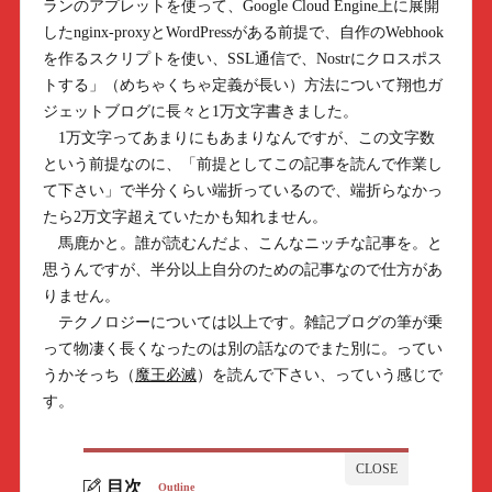
ランのアプレットを使って、Google Cloud Engine上に展開
したnginx-proxyとWordPressがある前提で、自作のWebhook
を作るスクリプトを使い、SSL通信で、Nostrにクロスポス
トする」（めちゃくちゃ定義が長い）方法について翔也ガ
ジェットブログに長々と1万文字書きました。
1万文字ってあまりにもあまりなんですが、この文字数
という前提なのに、「前提としてこの記事を読んで作業し
て下さい」で半分くらい端折っているので、端折らなかっ
たら2万文字超えていたかも知れません。
馬鹿かと。誰が読むんだよ、こんなニッチな記事を。と
思うんですが、半分以上自分のための記事なので仕方があ
りません。
テクノロジーについては以上です。雑記ブログの筆が乗
って物凄く長くなったのは別の話なのでまた別に。ってい
うかそっち（
魔王必滅
）を読んで下さい、っていう感じで
す。
目次
Outline