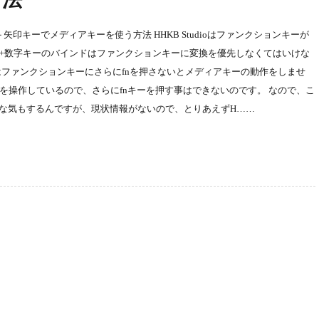
ommand＋矢印キーでメディアキーを使う方法 HHKB Studioはファンクションキーが
n+数字キーのバインドはファンクションキーに変換を優先しなくてはいけな
はファンクションキーにさらにfnを押さないとメディアキーの動作をしませ
を操作しているので、さらにfnキーを押す事はできないのです。 なので、こ
うな気もするんですが、現状情報がないので、とりあえずH……