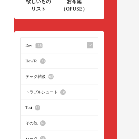
欲しいもの
お布施
リスト
（OFUSE）
Dev
1,288
HowTo
114
テック雑談
966
トラブルシュート
131
Test
82
その他
67
ハック
28