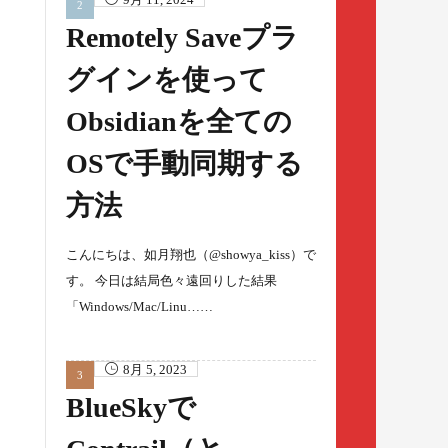
Remotely Saveプラ
グインを使って
Obsidianを全ての
OSで手動同期する
方法
こんにちは、如月翔也（@showya_kiss）で
す。 今日は結局色々遠回りした結果
「Windows/Mac/Linu……
8月 5, 2023
BlueSkyで