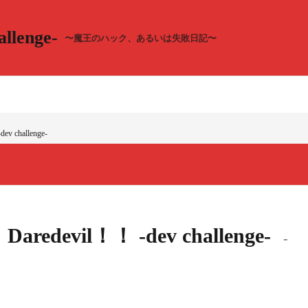
llenge-
〜魔王のハック、あるいは失敗日記〜
ev challenge-
l！Daredevil！！ -dev challenge-