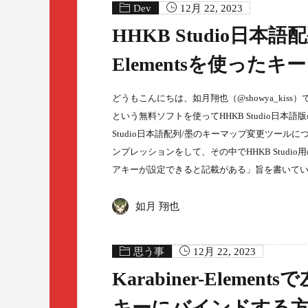
Dev
12月 22, 2023
HHKB Studio日本語
Elementsを使った
どうもこんにちは、如月翔也（@showya_kiss）です。
という無料ソフトを使ってHHKB Studio日
Studio日本語配列/墨のキーマップ変更ツールにつ
ンプレッションをして、その中でHHKB Stu
アキーが設定できると記載がある」旨を書いて
如月 翔也
思う事
12月 22, 2023
Karabiner-Eleme
キーにバインドする