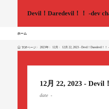
Devil！Daredevil！！ -dev cha
ホーム
2023年
12月
12月 22, 2023 - Devil！Daredevil！！ -d
TOPページ
12月 22, 2023 - Devi
date