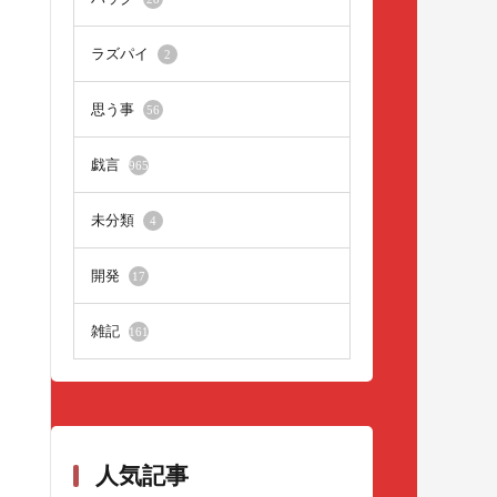
ラズパイ
2
思う事
56
戯言
965
未分類
4
開発
17
雑記
161
人気記事