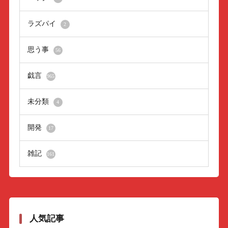
ラズパイ
2
思う事
56
戯言
965
未分類
4
開発
17
雑記
161
人気記事