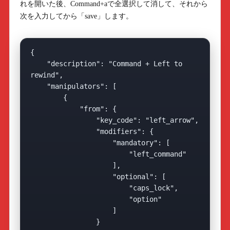
れを開いた後、Command+aで全選択して消して、それから
次を入力してから「save」します。
{

    "description": "Command + Left to 
rewind",

    "manipulators": [

        {

            "from": {

                "key_code": "left_arrow",

                "modifiers": {

                    "mandatory": [

                        "left_command"

                    ],

                    "optional": [

                        "caps_lock",

                        "option"

                    ]

                }
