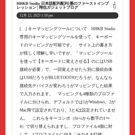
HHKB Studio 日本語配列配列/墨のファーストインプ
よ
レッション│翔也ガジェットブログ
り:
12月 22, 2023 1:18 pm
[…] キーマッピングツールについて HHKB Studio
専用のキーマッピングツールを使って、キーボー
ドのマッピングが可能です。 サイト上の書き方
が怪しく理解し辛いですが、「マッピングツール
を使って【キーボードに覚えさせる】のにはUSB
接続が必要」で、一回覚えさせたら別に接続自体
はUSBだろうがBLUETOOTHだろうが、なんなら
接続先デバイスが変わろうがマッピングした結果
で入力されます。 マッピングも4種類のプロファ
イルに分けられ、デフォルトでは1がWindows、2が
Mac用で設定されており、3と4は設定されていませ
ん。 これらをキーコンボ（fn+cから数字の1〜
4）で切り替えられますし、プロファイル4個に対
して、1プロファイルに付き「そのまま打鍵」