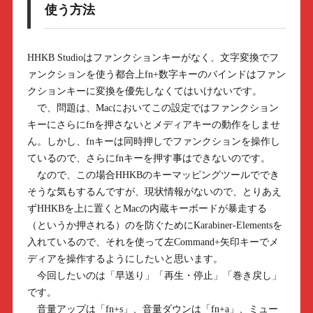
使う方法
HHKB Studioはファンクションキーがなく、文字変換でフ
ァンクションを使う都合上fn+数字キーのバインドはファン
クションキーに変換を優先しなくてはいけないです。
で、問題は、Macにおいてこの設定ではファンクション
キーにさらにfnを押さないとメディアキーの動作をしませ
ん。しかし、fnキーは同時押しでファンクションを操作し
ているので、さらにfnキーを押す事はできないのです。
なので、この場合HHKBのキーマッピングツールででき
そうな気もするんですが、現状情報がないので、とりあえ
ずHHKBを上に置くとMacの内蔵キーボードが暴走する
（というか押される）のを防ぐためにKarabiner-Elementsを
入れているので、それを使って左Command+矢印キーでメ
ディアを操作するようにしたいと思います。
今回したいのは「早送り」「再生・停止」「巻き戻し」
です。
音量アップは「fn+s」、音量ダウンは「fn+a」、ミュー