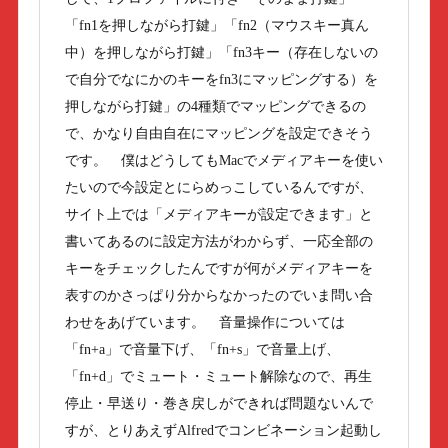
「fn1を押しながら打鍵」「fn2（マウスキー真ん
中）を押しながら打鍵」「fn3キー（存在しないの
で自分でなにかのキーをfn3にマッピングする）を
押しながら打鍵」の4種類でマッピングできるの
で、かなり自由自在にマッピングを設定できそう
です。 僕はどうしてもMacでメディアキーを使い
たいので今設定とにらめっこしているんですが、
サイト上では「メディアキーが設定できます」と
書いてあるのに設定方法がわからず、一応全部の
キーをチェックしたんですが何がメディアキーを
表すのかさっぱり分からなかったのでいま問い合
わせをあげています。 音量操作については
「fn+a」で音量下げ、「fn+s」で音量上げ、
「fn+d」でミュート・ミュート解除なので、再生
停止・早送り・巻き戻しができれば問題ないんで
すが、とりあえずAlfredでコンビネーション起動し