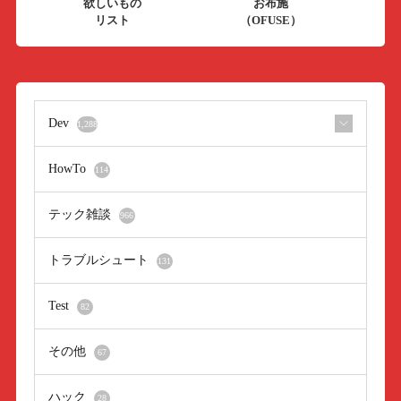
欲しいもの
お布施
リスト
（OFUSE）
Dev
1,288
HowTo
114
テック雑談
966
トラブルシュート
131
Test
82
その他
67
ハック
28