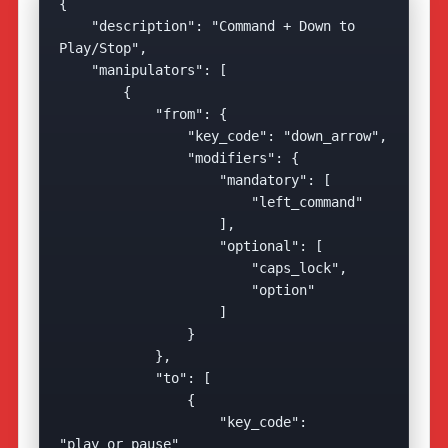
{

    "description": "Command + Down to 
Play/Stop",

    "manipulators": [

        {

            "from": {

                "key_code": "down_arrow",

                "modifiers": {

                    "mandatory": [

                        "left_command"

                    ],

                    "optional": [

                        "caps_lock",

                        "option"

                    ]

                }

            },

            "to": [

                {

                    "key_code": 
"play_or_pause"
