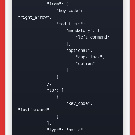
            "from": {

                "key_code": 
"right_arrow",

                "modifiers": {

                    "mandatory": [

                        "left_command"

                    ],

                    "optional": [

                        "caps_lock",

                        "option"

                    ]

                }

            },

            "to": [

                {

                    "key_code": 
"fastforward"

                }

            ],

            "type": "basic"
