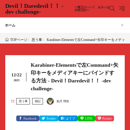
Devil！Daredevil！！ -
〜魔王のハック、あるいは
dev challenge-
失敗日記〜
ホーム
思う事
Karabiner-Elementsで左Command+矢印キーをメディアキー
TOPページ
Karabiner-Elementsで左Command+矢
印キーをメディアキーにバインドす
12/22
る方法 - Devil！Daredevil！！ -dev
2023
challenge-
思う事
雑記
如月 翔也
Facebook
Twitter
はてブ
LINE
Pocket