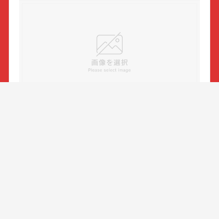
Dev
10月 1, 2016
Amazon Driveのアプリでは特定ファイルがアッ
プロードに失敗する？