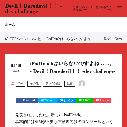
Devil！Daredevil！！ -
〜魔王のハック、あるいは
dev challenge-
失敗日記〜
ホーム
その他
iPodTouchはいらないですよね……。 - Devil！Daredevil！！ 
TOPページ
iPodTouchはいらないですよね……。
05/30
- Devil！Daredevil！！ -dev challenge-
2019
Dev
その他
テック雑談
戯言
Facebook
Twitter
はてブ
LINE
Pocket
発表されましたね、新しいiPodTouch。
基本的にはSIMが不要な年齢層向けのコンソールという