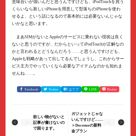
意味合いが強いんだと思うんですけども、iPodTouchを買う
くらいなら新しいiPhoneを用意して型落ちのiPhoneを使わ
せるよ、という話になるので基本的には必要ないんじゃな
いかなと思います。
まあSIMがないとAppleのサービスに乗れない現状は良く
ないと思うのですが、だからといってiPodTouchが正解なの
かと言われるとどうなんだろう……と思うんですけども、
Appleも戦略があって出してるんでしょうし、これからサー
ビス主力でやっていくなら必要なアイテムなのかも知れま
せんね……。
Facebook
Twitter
はてブ
LINE
Pocket
ガジェットじゃな
欲しい物がないと
いんですけど……
記事が書けないの
＞Docomoの新料
で困ります。
金プラン