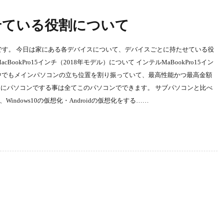
せている役割について
ss）です。 今日は家にある各デバイスについて、デバイスごとに持たせている役
okPro15インチ（2018年モデル）について インテルMaBookPro15イン
の中でもメインパソコンの立ち位置を割り振っていて、最高性能かつ最高金額
にパソコンでする事は全てこのパソコンでできます。 サブパソコンと比べ
ndows10の仮想化・Androidの仮想化をする……