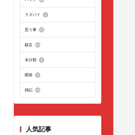
ラズパイ
2
思う事
56
戯言
965
未分類
4
開発
17
雑記
161
人気記事