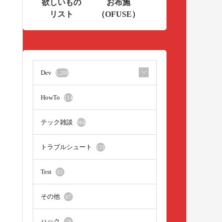
欲しいもの
お布施
リスト
（OFUSE）
Dev
1,288
HowTo
114
テック雑談
966
トラブルシュート
131
Test
82
その他
67
ハック
28