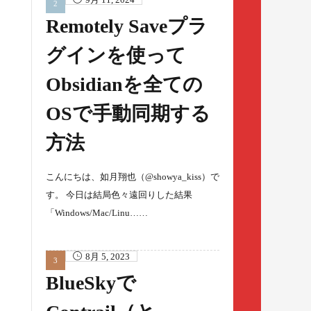
Remotely Saveプラ
グインを使って
Obsidianを全ての
OSで手動同期する
方法
こんにちは、如月翔也（@showya_kiss）で
す。 今日は結局色々遠回りした結果
「Windows/Mac/Linu……
8月 5, 2023
BlueSkyで