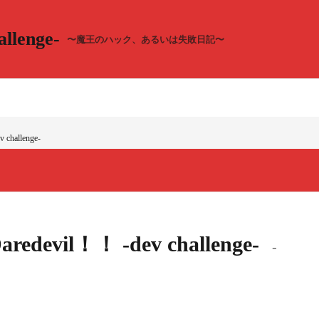
llenge-
〜魔王のハック、あるいは失敗日記〜
 challenge-
Daredevil！！ -dev challenge-