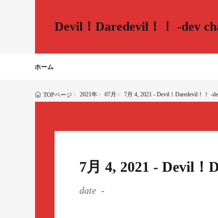
Devil！Daredevil！！ -dev cha
ホーム
2021年
07月
7月 4, 2021 - Devil！Daredevil！！ -dev
TOPページ
7月 4, 2021 - Devil！
date