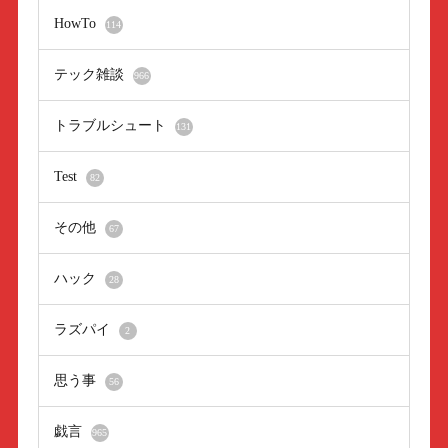
HowTo
114
テック雑談
966
トラブルシュート
131
Test
82
その他
67
ハック
28
ラズパイ
2
思う事
56
戯言
965