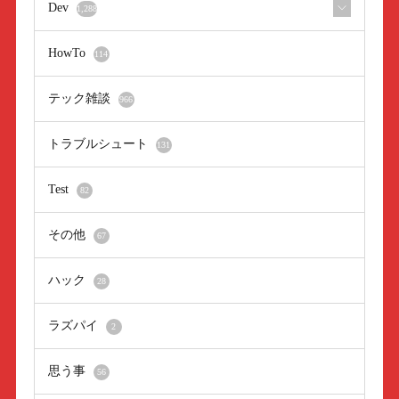
Dev
1,288
HowTo
114
テック雑談
966
トラブルシュート
131
Test
82
その他
67
ハック
28
ラズパイ
2
思う事
56