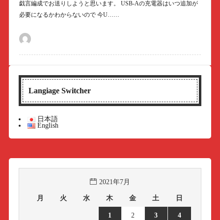
戯言編成でお送りしようと思います。 USB-Aの充電器はいつ追加が
必要になるかわからないので 今U……
Langiage Switcher
日本語
English
2021年7月
月
火
水
木
金
土
日
1
2
3
4