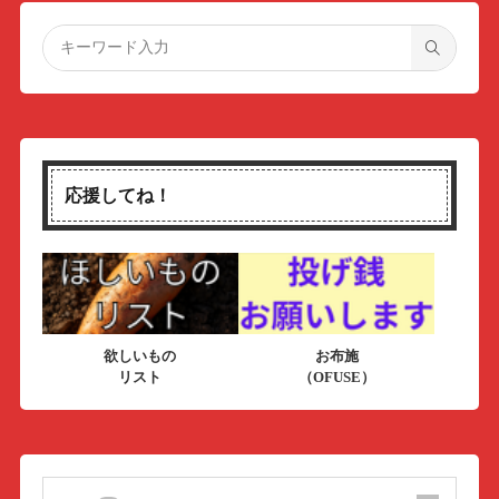
応援してね！
欲しいもの
お布施
リスト
（OFUSE）