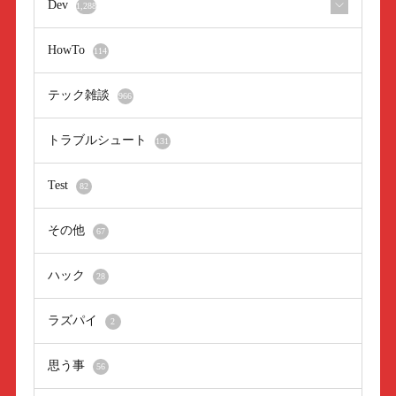
Dev
1,288
HowTo
114
テック雑談
966
トラブルシュート
131
Test
82
その他
67
ハック
28
ラズパイ
2
思う事
56