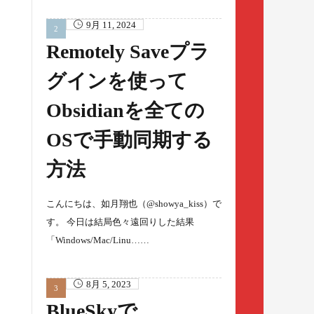
9月 11, 2024
Remotely Saveプラ
グインを使って
Obsidianを全ての
OSで手動同期する
方法
こんにちは、如月翔也（@showya_kiss）で
す。 今日は結局色々遠回りした結果
「Windows/Mac/Linu……
8月 5, 2023
BlueSkyで