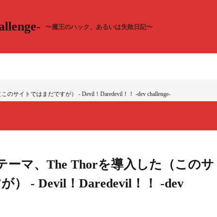
llenge-
〜魔王のハック、あるいは失敗日記〜
サイトではまだですが） - Devil！Daredevil！！ -dev challenge-
有料テーマ、The Thorを導入した（このサ
 Devil！Daredevil！！ -dev