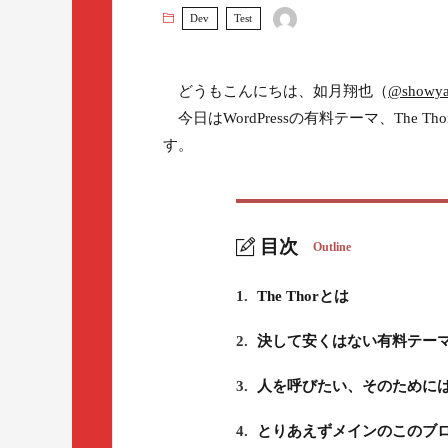
Dev
Test
どうもこんにちは、如月翔也（
@showya
今日はWordPressの有料テーマ、The
す。
目次
Outline
1.
The Thorとは
2.
決して安くはない有料テー
3.
人を呼びたい、そのためには
4.
とりあえずメインのこのブ