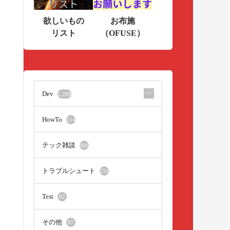
欲しいもの
お布施
リスト
（OFUSE）
Dev
1,288
HowTo
114
テック雑談
966
トラブルシュート
131
Test
82
その他
67