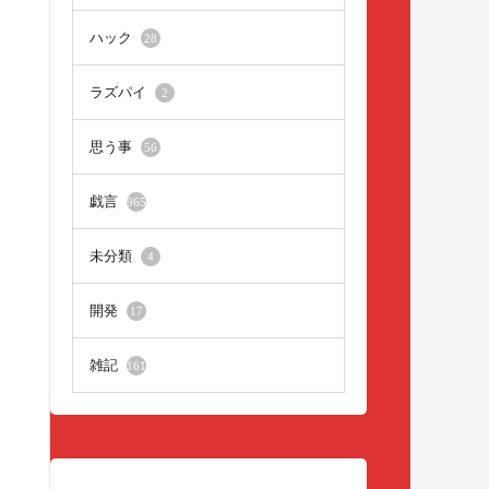
ハック
28
ラズパイ
2
思う事
56
戯言
965
未分類
4
開発
17
雑記
161