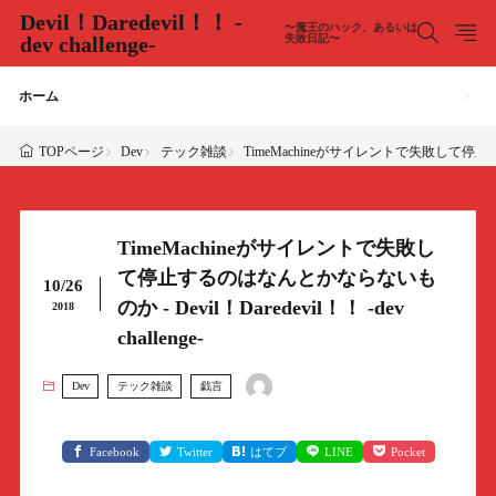
Devil！Daredevil！！ -
〜魔王のハック、あるいは
dev challenge-
失敗日記〜
ホーム
Dev
テック雑談
TimeMachineがサイレントで失敗して停止するのは
TOPページ
TimeMachineがサイレントで失敗し
て停止するのはなんとかならないも
10/26
のか - Devil！Daredevil！！ -dev
2018
challenge-
Dev
テック雑談
戯言
Facebook
Twitter
はてブ
LINE
Pocket