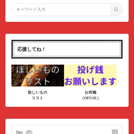
応援してね！
欲しいもの
お布施
リスト
（OFUSE）
Dev
1,288