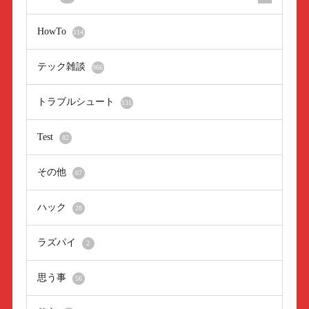
HowTo
114
テック雑談
966
トラブルシュート
131
Test
82
その他
67
ハック
28
ラズパイ
2
思う事
56