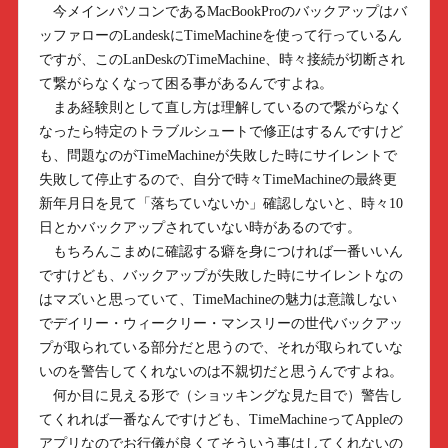
今メインパソコンであるMacBookProのバックアップはバ
ッファローのLandeskにTimeMachineを使って行っているん
ですが、このLanDeskのTimeMachine、時々接続が切断され
て繋がらなくなって困る事があるんですよね。
まあ経験則として直し方は理解しているので繋がらなく
なったら特定のトラブルシュートで修正はするんですけど
も、問題なのがTimeMachineが失敗した時にサイレントで
失敗して停止するので、自分で時々TimeMachineの最終更
新年月日を見て「落ちていないか」確認しないと、時々10
日とかバックアップされていない時があるのです。
もちろんこまめに確認する癖を身につければ一番いいん
ですけども、バックアップが失敗した時にサイレントなの
はマズいと思っていて、TimeMachineの魅力は意識しない
でデイリー・ウィークリー・マンスリーの世代バックアッ
プが取られている部分だと思うので、それが取られていな
いのを警告してくれないのは不親切だと思うんですよね。
何か目に見える形で（ショッキングな見た目で）警告し
てくれれば一番なんですけども、TimeMachineってAppleの
アプリなのでお行儀が良くてそういう事はしてくれないの