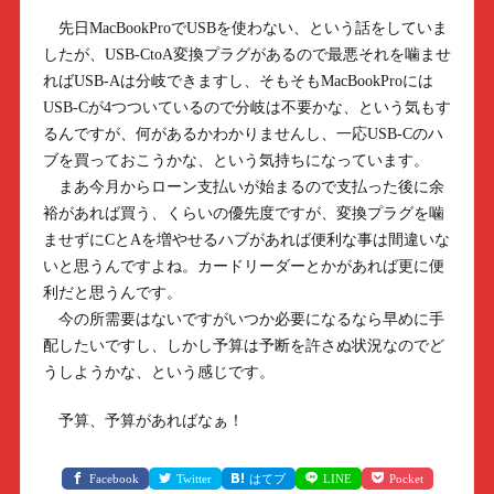
先日MacBookProでUSBを使わない、という話をしていま
したが、USB-CtoA変換プラグがあるので最悪それを噛ませ
ればUSB-Aは分岐できますし、そもそもMacBookProには
USB-Cが4つついているので分岐は不要かな、という気もす
るんですが、何があるかわかりませんし、一応USB-Cのハ
ブを買っておこうかな、という気持ちになっています。
まあ今月からローン支払いが始まるので支払った後に余
裕があれば買う、くらいの優先度ですが、変換プラグを噛
ませずにCとAを増やせるハブがあれば便利な事は間違いな
いと思うんですよね。カードリーダーとかがあれば更に便
利だと思うんです。
今の所需要はないですがいつか必要になるなら早めに手
配したいですし、しかし予算は予断を許さぬ状況なのでど
うしようかな、という感じです。
予算、予算があればなぁ！
Facebook
Twitter
はてブ
LINE
Pocket