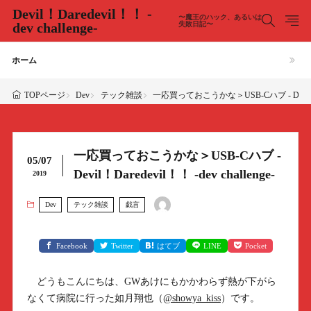
Devil！Daredevil！！ -
〜魔王のハック、あるいは
dev challenge-
失敗日記〜
ホーム
Dev
テック雑談
一応買っておこうかな＞USB-Cハブ - Devil！Dare
TOPページ
一応買っておこうかな＞USB-Cハブ -
05/07
Devil！Daredevil！！ -dev challenge-
2019
Dev
テック雑談
戯言
Facebook
Twitter
はてブ
LINE
Pocket
どうもこんにちは、GWあけにもかかわらず熱が下がら
なくて病院に行った如月翔也（
@showya_kiss
）です。