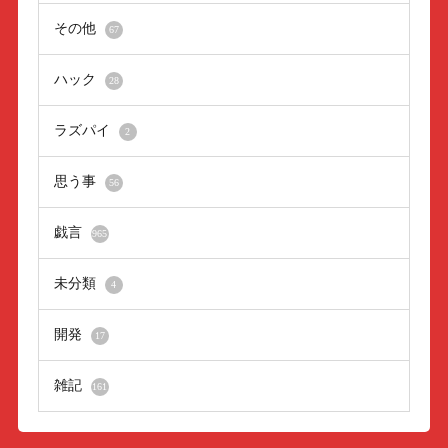
その他
67
ハック
28
ラズパイ
2
思う事
56
戯言
965
未分類
4
開発
17
雑記
161