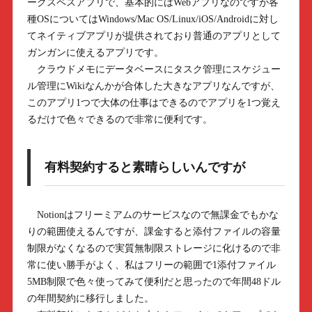
ークスペスアプリで、基本的にはWebアプリなのですが各
種OSについてはWindows/Mac OS/Linux/iOS/Androidに対し
てネイティブアプリが提供されており普通のアプリとして
ガンガンに使えるアプリです。
クラウドメモにデータベースにタスク管理にスケジュー
ル管理にWikiなんかが合体した大きなアプリなんですが、
このアプリ1つで大体の仕事はできるのでアプリを1つ覚え
るだけで色々できるので非常に便利です。
有料契約すると素晴らしいんですが
Notionはフリーミアムのサービスなので無課金でもかな
りの範囲使えるんですが、課金すると添付ファイルの容量
制限がなくなるので実質無制限ストレージに化けるので非
常に使い勝手がよく、私はフリーの範囲で1添付ファイル
5MB制限で色々使ってみて便利だと思ったので年間48ドル
の年間契約に移行しました。