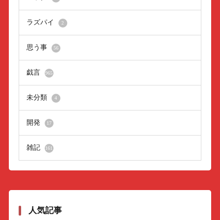
ラズパイ
2
思う事
56
戯言
965
未分類
4
開発
17
雑記
161
人気記事