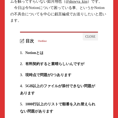
ムを触ってすらいない如月翔也（
@showya_kiss
）です。
今日は今Notionについて困っている事、というかNotion
の不具合についてを中心に戯言編成でお送りしたいと思い
ます。
目次
Outline
1.
Notionとは
2.
有料契約すると素晴らしいんですが
3.
現時点で問題が2つあります
4.
5GB以上のファイルが添付できない問題が
あります
5.
1000行以上のリストで順番を入れ替えられ
ない問題があります