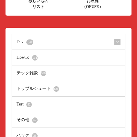
欲しいもの
お布施
リスト
（OFUSE）
Dev
1,288
HowTo
114
テック雑談
966
トラブルシュート
131
Test
82
その他
67
ハック
28