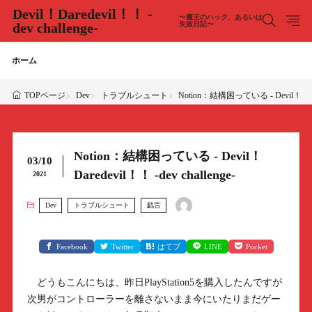
Devil！Daredevil！！ -
〜魔王のハック、あるいは
dev challenge-
失敗日記〜
ホーム
Dev
トラブルシュート
Notion：結構困っている - Devil！Darede
TOPページ
Notion：結構困っている - Devil！
03/10
Daredevil！！ -dev challenge-
2021
Dev
トラブルシュート
戯言
Facebook
Twitter
はてブ
LINE
Pocket
どうもこんにちは、昨日PlayStation5を購入したんですが
次男がコントローラーを離さないまま今にいたりまだゲー