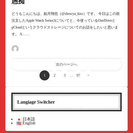
愚痴
どうもこんにちは、如月翔也（@showya_kiss）です。 今日はこの前
注文したApple Watch Series3についてと、今使っているOneDriveと
pCloudというクラウドストレージについてのお話をしたいと思いま
す。 A……
次のページへ
…
1
2
3
97
>
Langiage Switcher
日本語
English