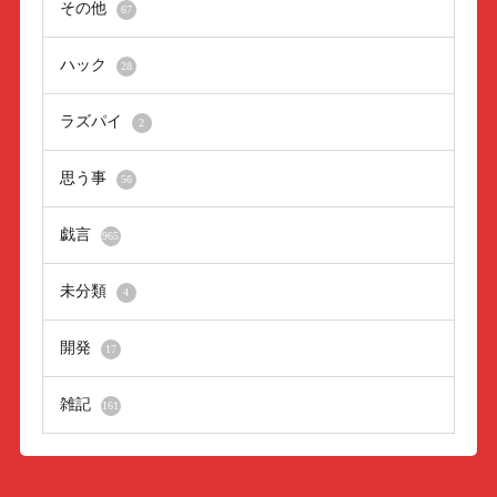
その他
67
ハック
28
ラズパイ
2
思う事
56
戯言
965
未分類
4
開発
17
雑記
161