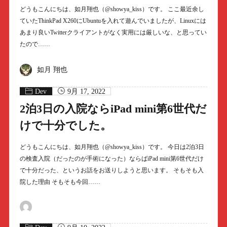
どうもこんにちは、如月翔也（@showya_kiss）です。 ここ最近余し
ていたThinkPad X260にUbuntuを入れて遊んでいましたが、Linuxには
あまり良いTwitterクライアントがなく実用には厳しいな、と思ってい
たので……
如月 翔也
Dev
9月 17, 2022
2泊3日の入院ならiPad mini第6世代だ
けで十分でした。
どうもこんにちは、如月翔也（@showya_kiss）です。 今日は2泊3日
の検査入院（だったのが手術になった）ならばiPad mini第6世代だけ
で十分だった、というお話をお送りしようと思います。 そもそも入
院した理由 そもそも今回……