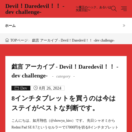
Devil！Daredevil！！ -
〜魔王のハック、あるいは
dev challenge-
失敗日記〜
ホーム
戯言 アーカイブ - Devil！Daredevil！！ -dev challenge-
TOPページ
戯言 アーカイブ - Devil！Daredevil！！ -
dev challenge-
category
Dev
8月 26, 2024
8インチタブレットを買うのは今は
ステイがベストな判断です。
こんにちは、如月翔也（@showya_kiss）です。 先日シャオミから
Redmi Pad SE 8.7というセルラーで17000円を切る8インチタブレット